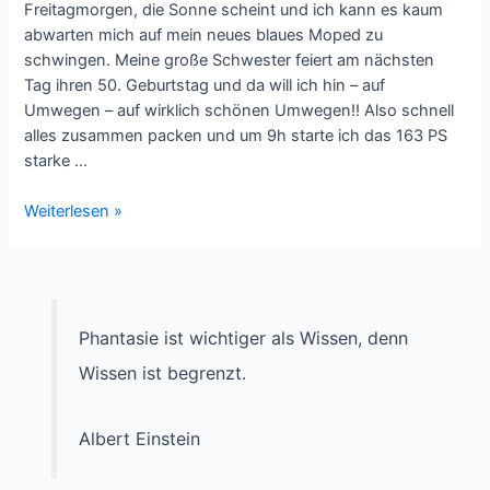
Freitagmorgen, die Sonne scheint und ich kann es kaum
abwarten mich auf mein neues blaues Moped zu
schwingen. Meine große Schwester feiert am nächsten
Tag ihren 50. Geburtstag und da will ich hin – auf
Umwegen – auf wirklich schönen Umwegen!! Also schnell
alles zusammen packen und um 9h starte ich das 163 PS
starke …
Männerspaß
Weiterlesen »
–
Oder:
Auf
der
Suche
Phantasie ist wichtiger als Wissen, denn
nach
Wissen ist begrenzt.
der
optimalen
Route
Albert Einstein