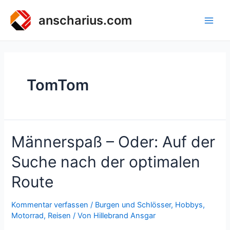
Zum
Inhalt
anscharius.com
Main
springen
Men
TomTom
Männerspaß – Oder: Auf der
Suche nach der optimalen
Route
Kommentar verfassen
/
Burgen und Schlösser
,
Hobbys
,
Motorrad
,
Reisen
/ Von
Hillebrand Ansgar