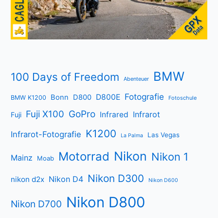
BMW
100 Days of Freedom
Abenteuer
Fotografie
D800E
Bonn
D800
BMW K1200
Fotoschule
Fuji X100
GoPro
Infrarot
Infrared
Fuji
K1200
Infrarot-Fotografie
Las Vegas
La Palma
Nikon
Motorrad
Nikon 1
Mainz
Moab
Nikon D300
Nikon D4
nikon d2x
Nikon D600
Nikon D800
Nikon D700