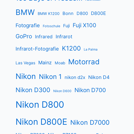
BMW
D800E
Bonn
D800
BMW K1200
Fuji X100
Fotografie
Fuji
Fotoschule
GoPro
Infrarot
Infrared
K1200
Infrarot-Fotografie
La Palma
Motorrad
Mainz
Las Vegas
Moab
Nikon
Nikon 1
Nikon D4
nikon d2x
Nikon D300
Nikon D700
Nikon D600
Nikon D800
Nikon D800E
Nikon D7000