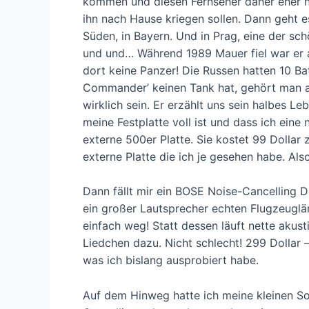
kommen und diesen Fernseher daher eher ni
ihn nach Hause kriegen sollen. Dann geht e
Süden, in Bayern. Und in Prag, eine der sc
und und… Während 1989 Mauer fiel war er a
dort keine Panzer! Die Russen hatten 10 Bat
Commander’ keinen Tank hat, gehört man au
wirklich sein. Er erzählt uns sein halbes L
meine Festplatte voll ist und dass ich eine
externe 500er Platte. Sie kostet 99 Dollar 
externe Platte die ich je gesehen habe. Also
Dann fällt mir ein BOSE Noise-Cancelling
ein großer Lautsprecher echten Flugzeuglä
einfach weg! Statt dessen läuft nette akust
Liedchen dazu. Nicht schlecht! 299 Dollar –
was ich bislang ausprobiert habe.
Auf dem Hinweg hatte ich meine kleinen So