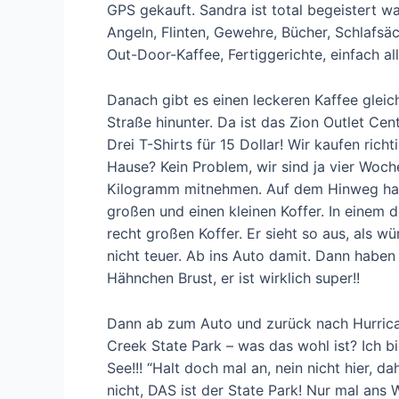
GPS gekauft. Sandra ist total begeistert was
Angeln, Flinten, Gewehre, Bücher, Schlafsä
Out-Door-Kaffee, Fertiggerichte, einfach all
Danach gibt es einen leckeren Kaffee gleic
Straße hinunter. Da ist das Zion Outlet Ce
Drei T-Shirts für 15 Dollar! Wir kaufen ric
Hause? Kein Problem, wir sind ja vier Woch
Kilogramm mitnehmen. Auf dem Hinweg hatt
großen und einen kleinen Koffer. In einem d
recht großen Koffer. Er sieht so aus, als w
nicht teuer. Ab ins Auto damit. Dann haben 
Hähnchen Brust, er ist wirklich super!!
Dann ab zum Auto und zurück nach Hurrica
Creek State Park – was das wohl ist? Ich bie
See!!! “Halt doch mal an, nein nicht hier, 
nicht, DAS ist der State Park! Nur mal ans