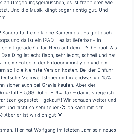
es an Umgebungsgeräuschen, es ist frappieren wie
etzt. Und die Musik klingt sogar richtig gut. Und
– hm…
Sandra fällt eine kleine Kamera auf. Es gibt auch
ps und da ist ein iPAD – es ist lieferbar – in
 spielt gerade Guitar-Hero auf dem iPAD – cool! Als
 Das Ding ist echt flach, sehr leicht, schnell und hat
rz meine Fotos in der Fotocommuntiy an und bin
rn soll die kleinste Version kosten. Bei der Einfuhr
 deutsche Mehrwertsteuer und irgendwas um 15%
n sicher auch bei Gravis kaufen. Aber der
ruckluft – 5,99 Doller + 6% Tax – damit kriege ich
ritzen gepustet – gekauft! Wir schauen weiter und
st und nicht so sehr teuer 🙂 Ich kann mit der
 Aber er ist wirklich gut 🙂
man. Hier hat Wolfgang im letzten Jahr sein neues