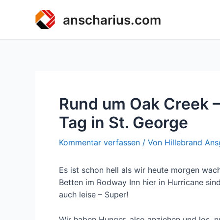
Zum
anscharius.com
Inhalt
springen
Rund um Oak Creek –
Tag in St. George
Kommentar verfassen
/ Von
Hillebrand Ans
Es ist schon hell als wir heute morgen wac
Betten im Rodway Inn hier in Hurricane sind 
auch leise – Super!
Wir haben Hunger, also anziehen und los, n