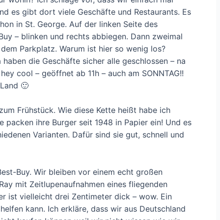
und es gibt dort viele Geschäfte und Restaurants. Es
chon in St. George. Auf der linken Seite des
-Buy – blinken und rechts abbiegen. Dann zweimal
 dem Parkplatz. Warum ist hier so wenig los?
haben die Geschäfte sicher alle geschlossen – na
– hey cool – geöffnet ab 11h – auch am SONNTAG!!
 Land 🙂
 zum Frühstück. Wie diese Kette heißt habe ich
ie packen ihre Burger seit 1948 in Papier ein! Und es
hiedenen Varianten. Dafür sind sie gut, schnell und
Best-Buy. Wir bleiben vor einem echt großen
-Ray mit Zeitlupenaufnahmen eines fliegenden
 ist vielleicht drei Zentimeter dick – wow. Ein
elfen kann. Ich erkläre, dass wir aus Deutschland