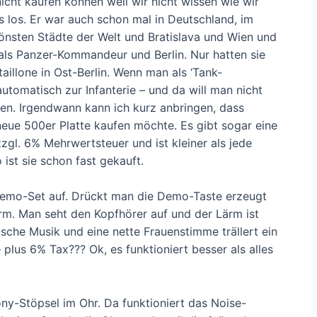
cht kaufen können weil wir nicht wissen wie wir
s los. Er war auch schon mal in Deutschland, im
hönsten Städte der Welt und Bratislava und Wien und
ls Panzer-Kommandeur und Berlin. Nur hatten sie
aillone in Ost-Berlin. Wenn man als ‘Tank-
tomatisch zur Infanterie – und da will man nicht
eben. Irgendwann kann ich kurz anbringen, dass
 neue 500er Platte kaufen möchte. Es gibt sogar eine
zzgl. 6% Mehrwertsteuer und ist kleiner als jede
 ist sie schon fast gekauft.
 Demo-Set auf. Drückt man die Demo-Taste erzeugt
rm. Man seht den Kopfhörer auf und der Lärm ist
ische Musik und eine nette Frauenstimme trällert ein
 plus 6% Tax??? Ok, es funktioniert besser als alles
ny-Stöpsel im Ohr. Da funktioniert das Noise-