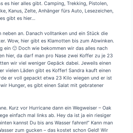
 es hier alles gibt. Camping, Trekking, Pistolen,
cke, Kanus, Zelte, Anhänger fürs Auto, Lesezeichen,
es gibt es hier…
h neben an. Danach volltanken und ein Stück die
nter. Wow, hier gibt es Klamotten bis zum Abwinken.
htig ein 🙂 Doch wie bekommen wir das alles nach
en hier, da darf man pro Nase zwei Koffer zu je 23
en wir viel weniger Gepäck dabei. Jeweils einen
er vielen Läden gibt es Koffer! Sandra kauft einen
ürde er voll gepackt etwa 23 Kilo wiegen und er ist
wir Hunger, es gibt einen Salat mit gebratener
ne. Kurz vor Hurricane dann ein Wegweiser – Oak
ge einfach mal links ab. Hey da ist ja ein riesiger
dahinten kannst Du bis ans Wasser fahren!” Kann man
 Wasser zum gucken – das kostet schon Geld! Wir