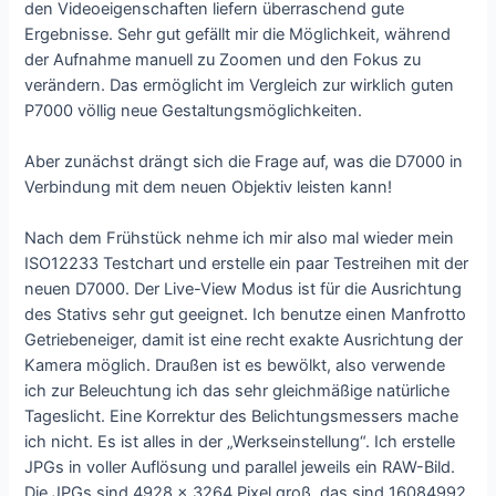
den Videoeigenschaften liefern überraschend gute
Ergebnisse. Sehr gut gefällt mir die Möglichkeit, während
der Aufnahme manuell zu Zoomen und den Fokus zu
verändern. Das ermöglicht im Vergleich zur wirklich guten
P7000 völlig neue Gestaltungsmöglichkeiten.
Aber zunächst drängt sich die Frage auf, was die D7000 in
Verbindung mit dem neuen Objektiv leisten kann!
Nach dem Frühstück nehme ich mir also mal wieder mein
ISO12233 Testchart und erstelle ein paar Testreihen mit der
neuen D7000. Der Live-View Modus ist für die Ausrichtung
des Stativs sehr gut geeignet. Ich benutze einen Manfrotto
Getriebeneiger, damit ist eine recht exakte Ausrichtung der
Kamera möglich. Draußen ist es bewölkt, also verwende
ich zur Beleuchtung ich das sehr gleichmäßige natürliche
Tageslicht. Eine Korrektur des Belichtungsmessers mache
ich nicht. Es ist alles in der „Werkseinstellung“. Ich erstelle
JPGs in voller Auflösung und parallel jeweils ein RAW-Bild.
Die JPGs sind 4928 x 3264 Pixel groß, das sind 16084992