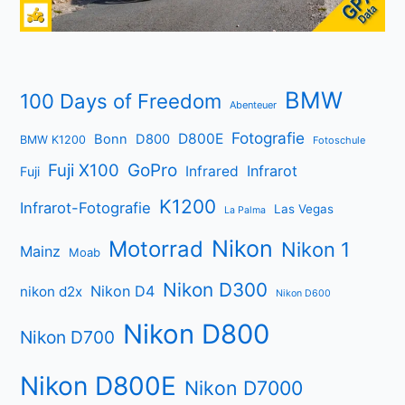
BMW
100 Days of Freedom
Abenteuer
Fotografie
D800E
Bonn
D800
BMW K1200
Fotoschule
Fuji X100
GoPro
Infrarot
Infrared
Fuji
K1200
Infrarot-Fotografie
Las Vegas
La Palma
Nikon
Motorrad
Nikon 1
Mainz
Moab
Nikon D300
Nikon D4
nikon d2x
Nikon D600
Nikon D800
Nikon D700
Nikon D800E
Nikon D7000