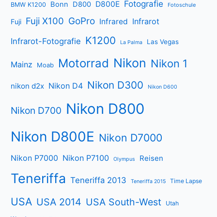
Fotografie
D800E
Bonn
D800
BMW K1200
Fotoschule
Fuji X100
GoPro
Infrarot
Infrared
Fuji
K1200
Infrarot-Fotografie
Las Vegas
La Palma
Nikon
Motorrad
Nikon 1
Mainz
Moab
Nikon D300
Nikon D4
nikon d2x
Nikon D600
Nikon D800
Nikon D700
Nikon D800E
Nikon D7000
Nikon P7000
Nikon P7100
Reisen
Olympus
Teneriffa
Teneriffa 2013
Time Lapse
Teneriffa 2015
USA
USA 2014
USA South-West
Utah