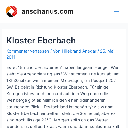
Zum
Inhalt
anscharius.com
Main
springen
Men
Kloster Eberbach
Kommentar verfassen
/ Von
Hillebrand Ansgar
/
25. Mai
2011
Es ist 18h und die „Externen“ haben langsam Hunger. Wie
sieht die Abendplanung aus? Wir stimmen uns kurz ab, um
18h30 sitzen wir in meinem Mietwagen, ein Peugeot 207
SW. Es geht in Richtung Kloster Eberbach. Für einige
Kollegen ist es noch neu und auf dem Weg durch die
Weinberge gibt es heimlich den einen oder anderen
staunenden Blick – Deutschland ist schön 🙂 Als wir am
Kloster Eberbach eintreffen, steht die Sonne tief, aber es
sind noch lässige 22°C. Morgen soll sich das Wetter
wenden, es soll erst krass warm und dann schlagartig kalt