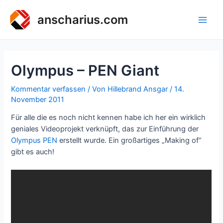
Zum
Inhalt
anscharius.com
Main
springen
Men
Olympus – PEN Giant
Kommentar verfassen
/ Von
Hillebrand Ansgar
/
14.
November 2011
Für alle die es noch nicht kennen habe ich her ein wirklich
geniales Videoprojekt verknüpft, das zur Einführung der
Olympus PEN
erstellt wurde. Ein großartiges „Making of“
gibt es auch!