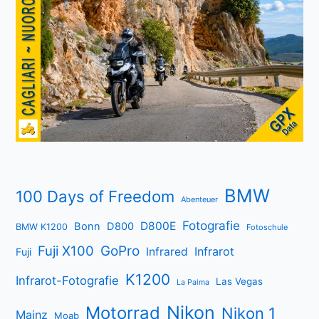
BMW
100 Days of Freedom
Abenteuer
Fotografie
D800E
Bonn
D800
BMW K1200
Fotoschule
Fuji X100
GoPro
Infrarot
Infrared
Fuji
K1200
Infrarot-Fotografie
Las Vegas
La Palma
Nikon
Motorrad
Nikon 1
Mainz
Moab