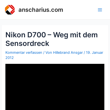
Zum
Inhalt
anscharius.com
Main
springen
Men
Nikon D700 – Weg mit dem
Sensordreck
Kommentar verfassen
/ Von
Hillebrand Ansgar
/
19. Januar
2012