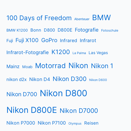
BMW
100 Days of Freedom
Abenteuer
Fotografie
D800E
Bonn
D800
BMW K1200
Fotoschule
Fuji X100
GoPro
Infrarot
Infrared
Fuji
K1200
Infrarot-Fotografie
Las Vegas
La Palma
Nikon
Motorrad
Nikon 1
Mainz
Moab
Nikon D300
Nikon D4
nikon d2x
Nikon D600
Nikon D800
Nikon D700
Nikon D800E
Nikon D7000
Nikon P7000
Nikon P7100
Reisen
Olympus