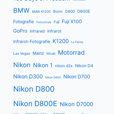
BMW
D800E
Bonn
D800
BMW K1200
Fuji X100
Fotografie
Fuji
Fotoschule
GoPro
Infrarot
Infrared
K1200
Infrarot-Fotografie
La Palma
Motorrad
Mainz
Las Vegas
Moab
Nikon
Nikon 1
Nikon D4
nikon d2x
Nikon D300
Nikon D700
Nikon D600
Nikon D800
Nikon D800E
Nikon D7000