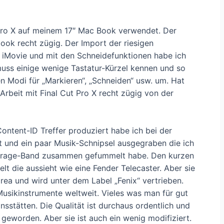
t Pro X auf meinem 17″ Mac Book verwendet. Der
ook recht zügig. Der Import der riesigen
it iMovie und mit den Schneidefunktionen habe ich
uss einige wenige Tastatur-Kürzel kennen und so
n Modi für „Markieren“, „Schneiden“ usw. um. Hat
 Arbeit mit Final Cut Pro X recht zügig von der
ontent-ID Treffer produziert habe ich bei der
t und ein paar Musik-Schnipsel ausgegraben die ich
Garage-Band zusammen gefummelt habe. Den kurzen
ielt die aussieht wie eine Fender Telecaster. Aber sie
a und wird unter dem Label „Fenix“ vertrieben.
Musikinstrumente weltweit. Vieles was man für gut
sstätten. Die Qualität ist durchaus ordentlich und
e geworden. Aber sie ist auch ein wenig modifiziert.