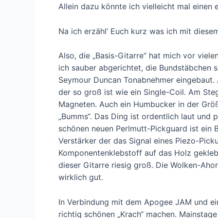
Allein dazu könnte ich vielleicht mal einen 
Na ich erzähl‘ Euch kurz was ich mit diese
Also, die „Basis-Gitarre“ hat mich vor vie
ich sauber abgerichtet, die Bundstäbchen s
Seymour Duncan Tonabnehmer eingebaut. Am
der so groß ist wie ein Single-Coil. Am S
Magneten. Auch ein Humbucker in der Größe
„Bumms“. Das Ding ist ordentlich laut und 
schönen neuen Perlmutt-Pickguard ist ein B
Verstärker der das Signal eines Piezo-Picku
Komponentenklebstoff auf das Holz geklebt
dieser Gitarre riesig groß. Die Wolken-Aho
wirklich gut.
In Verbindung mit dem Apogee JAM und ei
richtig schönen „Krach“ machen. Mainstag