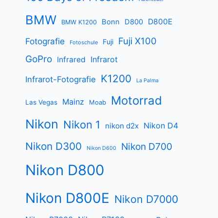
BMW
D800E
Bonn
D800
BMW K1200
Fuji X100
Fotografie
Fuji
Fotoschule
GoPro
Infrarot
Infrared
K1200
Infrarot-Fotografie
La Palma
Motorrad
Mainz
Las Vegas
Moab
Nikon
Nikon 1
Nikon D4
nikon d2x
Nikon D300
Nikon D700
Nikon D600
Nikon D800
Nikon D800E
Nikon D7000