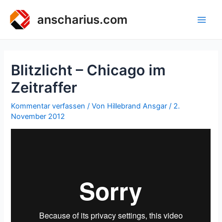
Zum
Inhalt
anscharius.com
Main
springen
Men
Blitzlicht – Chicago im
Zeitraffer
Kommentar verfassen
/ Von
Hillebrand Ansgar
/
2.
November 2012