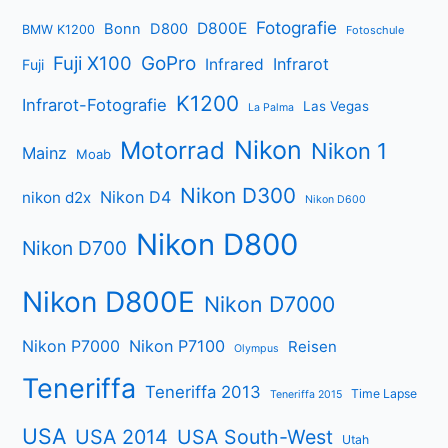
Fotografie
D800E
Bonn
D800
BMW K1200
Fotoschule
Fuji X100
GoPro
Infrarot
Infrared
Fuji
K1200
Infrarot-Fotografie
Las Vegas
La Palma
Nikon
Motorrad
Nikon 1
Mainz
Moab
Nikon D300
Nikon D4
nikon d2x
Nikon D600
Nikon D800
Nikon D700
Nikon D800E
Nikon D7000
Nikon P7000
Nikon P7100
Reisen
Olympus
Teneriffa
Teneriffa 2013
Time Lapse
Teneriffa 2015
USA
USA 2014
USA South-West
Utah