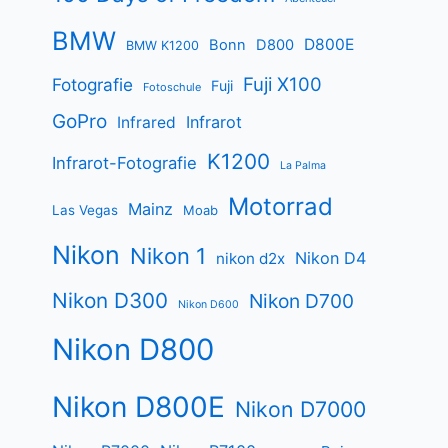
BMW
D800E
Bonn
D800
BMW K1200
Fuji X100
Fotografie
Fuji
Fotoschule
GoPro
Infrarot
Infrared
K1200
Infrarot-Fotografie
La Palma
Motorrad
Mainz
Las Vegas
Moab
Nikon
Nikon 1
Nikon D4
nikon d2x
Nikon D300
Nikon D700
Nikon D600
Nikon D800
Nikon D800E
Nikon D7000