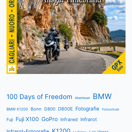
BMW
100 Days of Freedom
Abenteuer
Fotografie
D800E
Bonn
D800
BMW K1200
Fotoschule
Fuji X100
GoPro
Infrarot
Infrared
Fuji
K1200
Infrarot-Fotografie
Las Vegas