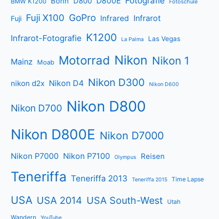
Fotografie
D800E
Bonn
D800
BMW K1200
Fotoschule
Fuji X100
GoPro
Infrarot
Infrared
Fuji
K1200
Infrarot-Fotografie
Las Vegas
La Palma
Nikon
Motorrad
Nikon 1
Mainz
Moab
Nikon D300
Nikon D4
nikon d2x
Nikon D600
Nikon D800
Nikon D700
Nikon D800E
Nikon D7000
Nikon P7000
Nikon P7100
Reisen
Olympus
Teneriffa
Teneriffa 2013
Time Lapse
Teneriffa 2015
USA
USA 2014
USA South-West
Utah
Wandern
YouTube