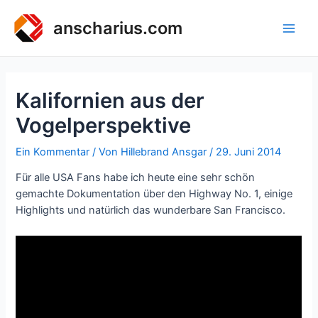
Zum
Inhalt
anscharius.com
Main
springen
Men
Kalifornien aus der
Vogelperspektive
Ein Kommentar
/ Von
Hillebrand Ansgar
/
29. Juni 2014
Für alle USA Fans habe ich heute eine sehr schön
gemachte Dokumentation über den Highway No. 1, einige
Highlights und natürlich das wunderbare San Francisco.