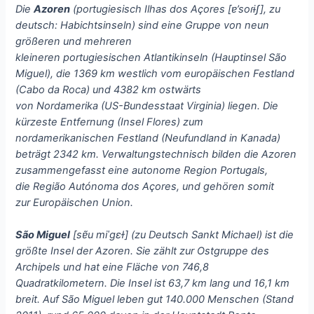
Die
Azoren
(portugiesisch Ilhas dos Açores [
ɐ’soɾɨʃ
], zu
deutsch: Habichtsinseln) sind eine Gruppe von neun
größeren und mehreren
kleineren portugiesischen Atlantikinseln (Hauptinsel São
Miguel), die 1369 km westlich vom europäischen Festland
(Cabo da Roca) und 4382 km ostwärts
von Nordamerika (US-Bundesstaat Virginia) liegen. Die
kürzeste Entfernung (Insel Flores) zum
nordamerikanischen Festland (Neufundland in Kanada)
beträgt 2342 km. Verwaltungstechnisch bilden die Azoren
zusammengefasst eine autonome Region Portugals,
die Região Autónoma dos Açores, und gehören somit
zur Europäischen Union.
São Miguel
[
sɐ̃u miˈɡɛɫ
] (zu Deutsch Sankt Michael) ist die
größte Insel der Azoren. Sie zählt zur Ostgruppe des
Archipels und hat eine Fläche von 746,8
Quadratkilometern. Die Insel ist 63,7 km lang und 16,1 km
breit. Auf São Miguel leben gut 140.000 Menschen (Stand