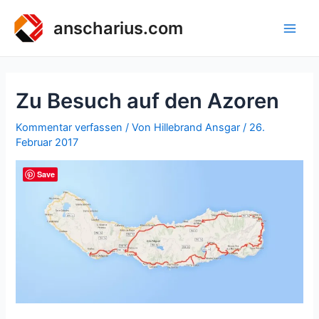
Zum
Inhalt
anscharius.com
Main
springen
Men
Zu Besuch auf den Azoren
Kommentar verfassen
/ Von
Hillebrand Ansgar
/
26.
Februar 2017
Save