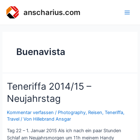
Zum
Inhalt
anscharius.com
Main
springen
Men
Buenavista
Teneriffa 2014/15 –
Neujahrstag
Kommentar verfassen
/
Photography
,
Reisen
,
Teneriffa
,
Travel
/ Von
Hillebrand Ansgar
Tag 22 – 1. Januar 2015 Als ich nach ein paar Stunden
Schlaf am Neujahrsmorgen um 11h meinem Handy