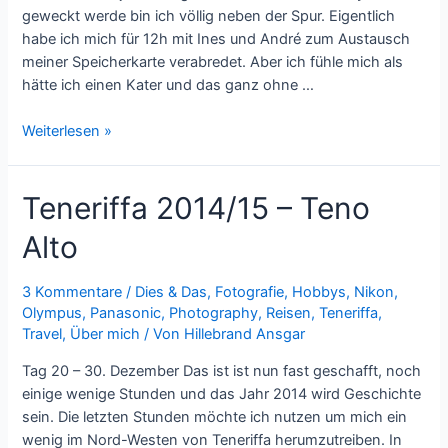
geweckt werde bin ich völlig neben der Spur. Eigentlich
habe ich mich für 12h mit Ines und André zum Austausch
meiner Speicherkarte verabredet. Aber ich fühle mich als
hätte ich einen Kater und das ganz ohne …
Teneriffa
Weiterlesen »
2014/15
–
Teneriffa 2014/15 – Teno
Neujahrstag
Alto
3 Kommentare
/
Dies & Das
,
Fotografie
,
Hobbys
,
Nikon
,
Olympus
,
Panasonic
,
Photography
,
Reisen
,
Teneriffa
,
Travel
,
Über mich
/ Von
Hillebrand Ansgar
Tag 20 – 30. Dezember Das ist ist nun fast geschafft, noch
einige wenige Stunden und das Jahr 2014 wird Geschichte
sein. Die letzten Stunden möchte ich nutzen um mich ein
wenig im Nord-Westen von Teneriffa herumzutreiben. In