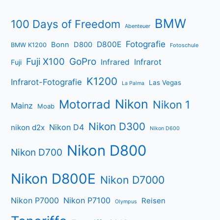
BMW
100 Days of Freedom
Abenteuer
Fotografie
D800E
Bonn
D800
BMW K1200
Fotoschule
Fuji X100
GoPro
Infrarot
Infrared
Fuji
K1200
Infrarot-Fotografie
Las Vegas
La Palma
Nikon
Motorrad
Nikon 1
Mainz
Moab
Nikon D300
Nikon D4
nikon d2x
Nikon D600
Nikon D800
Nikon D700
Nikon D800E
Nikon D7000
Nikon P7000
Nikon P7100
Reisen
Olympus