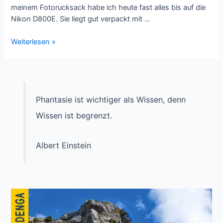
meinem Fotorucksack habe ich heute fast alles bis auf die
Nikon D800E. Sie liegt gut verpackt mit …
Teneriffa
Weiterlesen »
2014/15
–
Teno
Alto
Phantasie ist wichtiger als Wissen, denn
Wissen ist begrenzt.
Albert Einstein