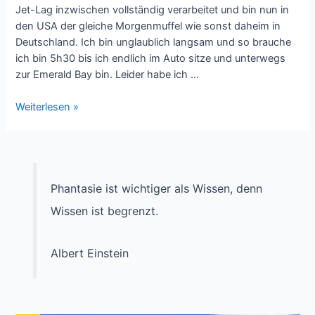
Jet-Lag inzwischen vollständig verarbeitet und bin nun in
den USA der gleiche Morgenmuffel wie sonst daheim in
Deutschland. Ich bin unglaublich langsam und so brauche
ich bin 5h30 bis ich endlich im Auto sitze und unterwegs
zur Emerald Bay bin. Leider habe ich …
USA-
Weiterlesen »
2014
–
Tag
8
–
Phantasie ist wichtiger als Wissen, denn
Lake
Wissen ist begrenzt.
Tahoe
nach
Sun
Albert Einstein
Valley