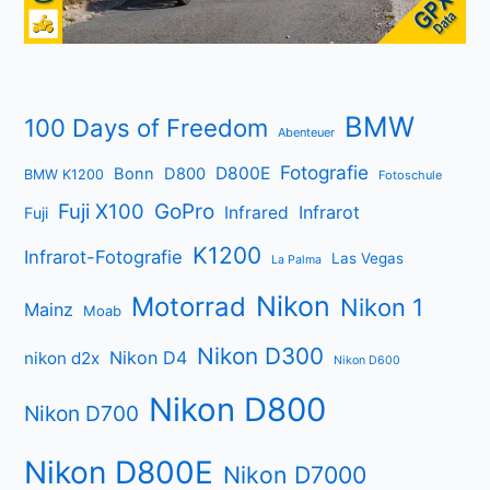
BMW
100 Days of Freedom
Abenteuer
Fotografie
D800E
Bonn
D800
BMW K1200
Fotoschule
Fuji X100
GoPro
Infrarot
Infrared
Fuji
K1200
Infrarot-Fotografie
Las Vegas
La Palma
Nikon
Motorrad
Nikon 1
Mainz
Moab
Nikon D300
Nikon D4
nikon d2x
Nikon D600
Nikon D800
Nikon D700
Nikon D800E
Nikon D7000