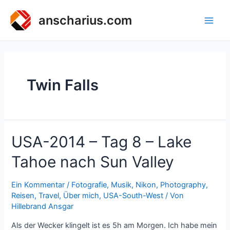
Zum
Inhalt
anscharius.com
Main
springen
Men
Twin Falls
USA-2014 – Tag 8 – Lake
Tahoe nach Sun Valley
Ein Kommentar
/
Fotografie
,
Musik
,
Nikon
,
Photography
,
Reisen
,
Travel
,
Über mich
,
USA-South-West
/ Von
Hillebrand Ansgar
Als der Wecker klingelt ist es 5h am Morgen. Ich habe mein