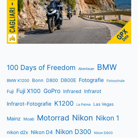
BMW
100 Days of Freedom
Abenteuer
Fotografie
D800E
Bonn
D800
BMW K1200
Fotoschule
Fuji X100
GoPro
Infrarot
Infrared
Fuji
K1200
Infrarot-Fotografie
Las Vegas
La Palma
Nikon
Motorrad
Nikon 1
Mainz
Moab
Nikon D300
Nikon D4
nikon d2x
Nikon D600