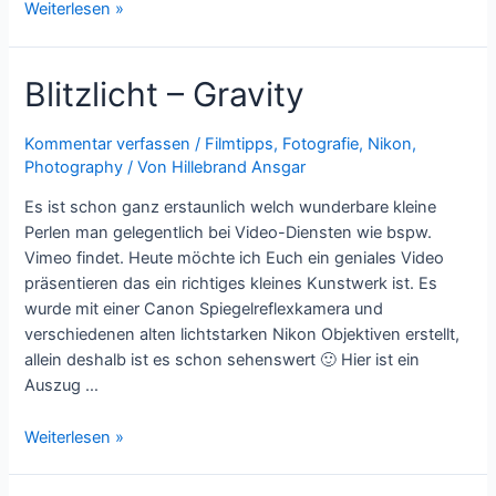
Filmtipp
Weiterlesen »
–
Lilyhammer
Blitzlicht – Gravity
Kommentar verfassen
/
Filmtipps
,
Fotografie
,
Nikon
,
Photography
/ Von
Hillebrand Ansgar
Es ist schon ganz erstaunlich welch wunderbare kleine
Perlen man gelegentlich bei Video-Diensten wie bspw.
Vimeo findet. Heute möchte ich Euch ein geniales Video
präsentieren das ein richtiges kleines Kunstwerk ist. Es
wurde mit einer Canon Spiegelreflexkamera und
verschiedenen alten lichtstarken Nikon Objektiven erstellt,
allein deshalb ist es schon sehenswert 🙂 Hier ist ein
Auszug …
Blitzlicht
Weiterlesen »
–
Gravity