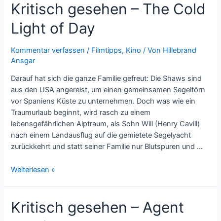
Kritisch gesehen – The Cold
Running
Scared
Light of Day
Kommentar verfassen
/
Filmtipps
,
Kino
/ Von
Hillebrand
Ansgar
Darauf hat sich die ganze Familie gefreut: Die Shaws sind
aus den USA angereist, um einen gemeinsamen Segeltörn
vor Spaniens Küste zu unternehmen. Doch was wie ein
Traumurlaub beginnt, wird rasch zu einem
lebensgefährlichen Alptraum, als Sohn Will (Henry Cavill)
nach einem Landausflug auf die gemietete Segelyacht
zurückkehrt und statt seiner Familie nur Blutspuren und …
Kritisch
Weiterlesen »
gesehen
–
Kritisch gesehen – Agent
The
Cold