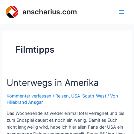
Zum
Inhalt
anscharius.com
Main
springen
Men
Filmtipps
Unterwegs in Amerika
Kommentar verfassen
/
Reisen
,
USA-South-West
/ Von
Hillebrand Ansgar
Das Wochenende ist wieder einmal total verregnet und bis
zum Endspiel dauert es noch ein wenig. Damit es Euch
nicht langweilig wird, habe ich hier allen Fans der USA ein
paar schöne Dokus zusammengestellt. Route 66 Von New