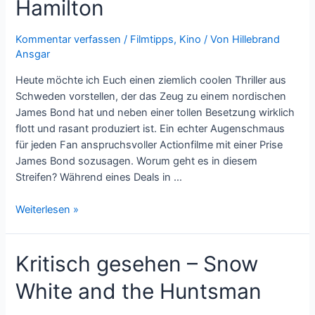
Hamilton
Light
of
Day
Kommentar verfassen
/
Filmtipps
,
Kino
/ Von
Hillebrand
Ansgar
Heute möchte ich Euch einen ziemlich coolen Thriller aus
Schweden vorstellen, der das Zeug zu einem nordischen
James Bond hat und neben einer tollen Besetzung wirklich
flott und rasant produziert ist. Ein echter Augenschmaus
für jeden Fan anspruchsvoller Actionfilme mit einer Prise
James Bond sozusagen. Worum geht es in diesem
Streifen? Während eines Deals in …
Kritisch
Weiterlesen »
gesehen
–
Kritisch gesehen – Snow
Agent
Hamilton
White and the Huntsman