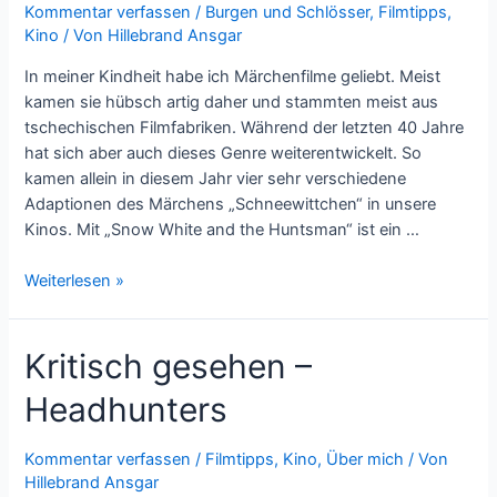
Kommentar verfassen
/
Burgen und Schlösser
,
Filmtipps
,
Kino
/ Von
Hillebrand Ansgar
In meiner Kindheit habe ich Märchenfilme geliebt. Meist
kamen sie hübsch artig daher und stammten meist aus
tschechischen Filmfabriken. Während der letzten 40 Jahre
hat sich aber auch dieses Genre weiterentwickelt. So
kamen allein in diesem Jahr vier sehr verschiedene
Adaptionen des Märchens „Schneewittchen“ in unsere
Kinos. Mit „Snow White and the Huntsman“ ist ein …
Kritisch
Weiterlesen »
gesehen
–
Kritisch gesehen –
Snow
White
Headhunters
and
the
Huntsman
Kommentar verfassen
/
Filmtipps
,
Kino
,
Über mich
/ Von
Hillebrand Ansgar