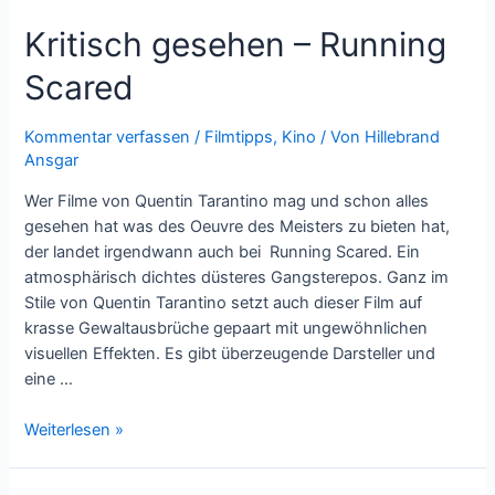
–
Kritisch gesehen – Running
Black
Gold
Scared
von
Jean-
Jacques
Kommentar verfassen
/
Filmtipps
,
Kino
/ Von
Hillebrand
Ansgar
Annaud
Wer Filme von Quentin Tarantino mag und schon alles
gesehen hat was des Oeuvre des Meisters zu bieten hat,
der landet irgendwann auch bei Running Scared. Ein
atmosphärisch dichtes düsteres Gangsterepos. Ganz im
Stile von Quentin Tarantino setzt auch dieser Film auf
krasse Gewaltausbrüche gepaart mit ungewöhnlichen
visuellen Effekten. Es gibt überzeugende Darsteller und
eine …
Kritisch
Weiterlesen »
gesehen
–