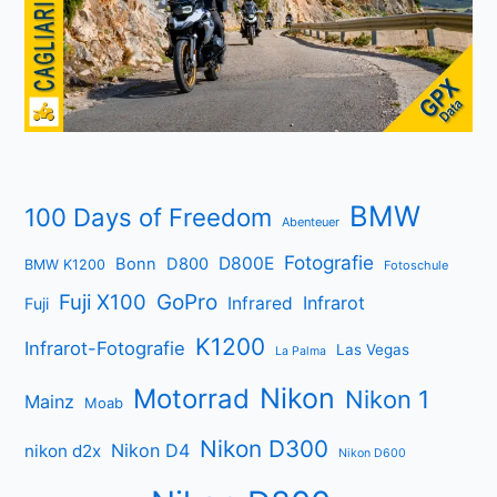
BMW
100 Days of Freedom
Abenteuer
Fotografie
D800E
Bonn
D800
BMW K1200
Fotoschule
Fuji X100
GoPro
Infrarot
Infrared
Fuji
K1200
Infrarot-Fotografie
Las Vegas
La Palma
Nikon
Motorrad
Nikon 1
Mainz
Moab
Nikon D300
Nikon D4
nikon d2x
Nikon D600