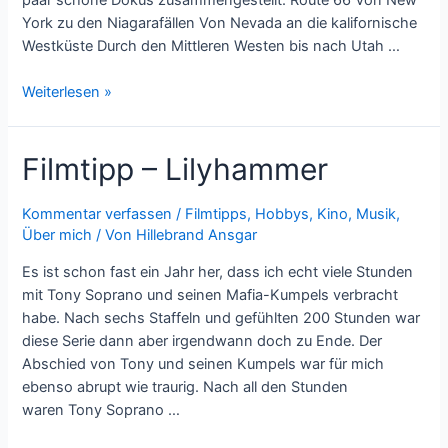
York zu den Niagarafällen Von Nevada an die kalifornische
Westküste Durch den Mittleren Westen bis nach Utah …
Unterwegs
Weiterlesen »
in
Amerika
Filmtipp – Lilyhammer
Kommentar verfassen
/
Filmtipps
,
Hobbys
,
Kino
,
Musik
,
Über mich
/ Von
Hillebrand Ansgar
Es ist schon fast ein Jahr her, dass ich echt viele Stunden
mit Tony Soprano und seinen Mafia-Kumpels verbracht
habe. Nach sechs Staffeln und gefühlten 200 Stunden war
diese Serie dann aber irgendwann doch zu Ende. Der
Abschied von Tony und seinen Kumpels war für mich
ebenso abrupt wie traurig. Nach all den Stunden
waren Tony Soprano …