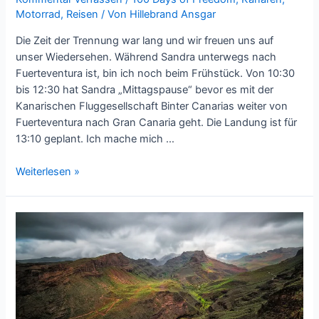
Motorrad
,
Reisen
/ Von
Hillebrand Ansgar
Die Zeit der Trennung war lang und wir freuen uns auf
unser Wiedersehen. Während Sandra unterwegs nach
Fuerteventura ist, bin ich noch beim Frühstück. Von 10:30
bis 12:30 hat Sandra „Mittagspause“ bevor es mit der
Kanarischen Fluggesellschaft Binter Canarias weiter von
Fuerteventura nach Gran Canaria geht. Die Landung ist für
13:10 geplant. Ich mache mich …
Honda
Weiterlesen »
NC700
auf
Gran
Canaria
mieten