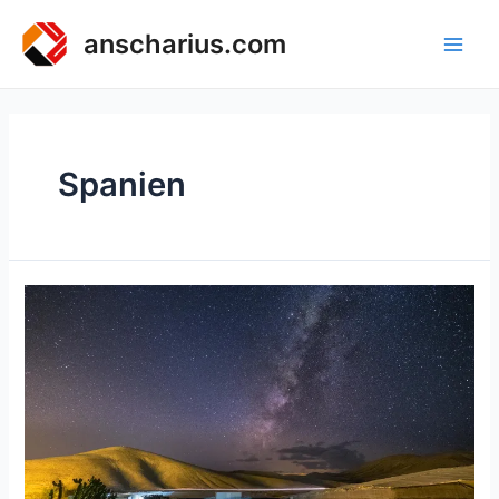
Zum
Inhalt
anscharius.com
Main
springen
Men
Spanien