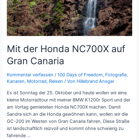
Mit der Honda NC700X auf
Gran Canaria
Kommentar verfassen
/
100 Days of Freedom
,
Fotografie
,
Kanaren
,
Motorrad
,
Reisen
/ Von
Hillebrand Ansgar
Es ist Sonntag der 25. Oktober und heute wollen wir eine
kleine Motorradtour mit meiner BMW K1200r Sport und der
am Vortag gemieteten Honda NC700X machen. Damit
Sandra sich an die Honda gewöhnen kann, wollen wir die
GC-200 im Westen von Gran Canaria fahren. Diese Straße
ist landschaftlich reizvoll und kommt ohne schwierig zu
fahrende …