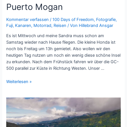
Puerto Mogan
Kommentar verfassen
/
100 Days of Freedom
,
Fotografie
,
Fuji
,
Kanaren
,
Motorrad
,
Reisen
/ Von
Hillebrand Ansgar
Es ist Mittwoch und meine Sandra muss schon am
Samstag wieder nach Hause fliegen. Die kleine Honda ist
noch bis Freitag um 13h gemietet. Also wollen wir den
heutigen Tag nutzen um noch ein wenig diese schöne Insel
zu erkunden. Nach dem Frühstück fahren wir über die GC-
500 parallel zur Küste in Richtung Westen. Unser …
Mit
Weiterlesen »
dem
Motorrad
nach
Puerto
Mogan