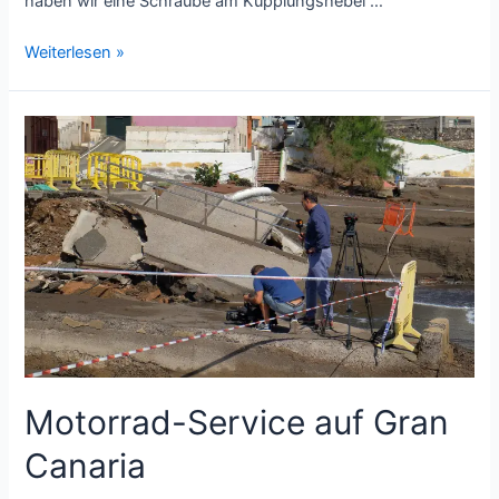
haben wir eine Schraube am Kupplungshebel …
In
Weiterlesen »
den
Highlands
von
Gran
Canaria
Motorrad-Service auf Gran
Canaria