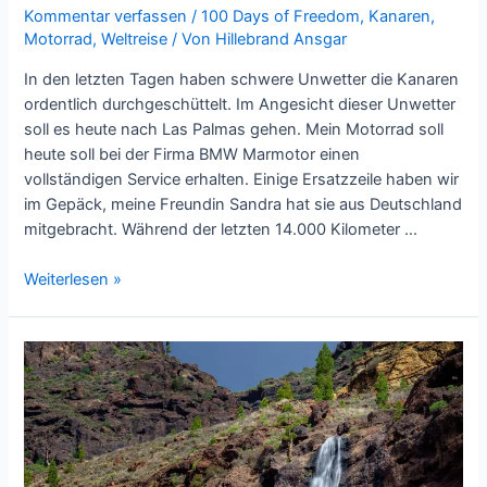
Kommentar verfassen
/
100 Days of Freedom
,
Kanaren
,
Motorrad
,
Weltreise
/ Von
Hillebrand Ansgar
In den letzten Tagen haben schwere Unwetter die Kanaren
ordentlich durchgeschüttelt. Im Angesicht dieser Unwetter
soll es heute nach Las Palmas gehen. Mein Motorrad soll
heute soll bei der Firma BMW Marmotor einen
vollständigen Service erhalten. Einige Ersatzzeile haben wir
im Gepäck, meine Freundin Sandra hat sie aus Deutschland
mitgebracht. Während der letzten 14.000 Kilometer …
Motorrad-
Weiterlesen »
Service
auf
Gran
Canaria