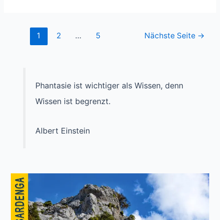
und
Sturm
auf
Seitennummerierung
1
2
…
5
Nächste Seite
→
Gran
der
Canaria
Beiträge
Phantasie ist wichtiger als Wissen, denn
Wissen ist begrenzt.
Albert Einstein