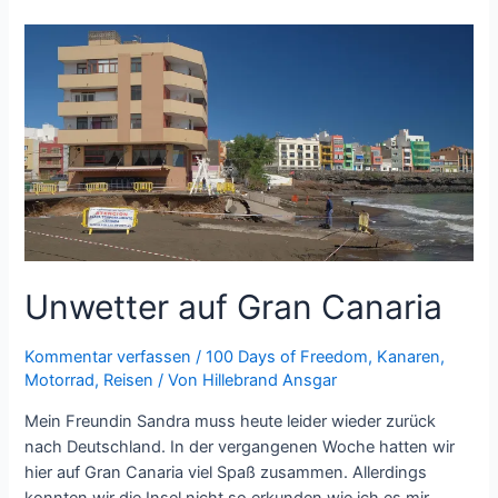
Motorrad
nach
Fuerteventura
Unwetter auf Gran Canaria
Kommentar verfassen
/
100 Days of Freedom
,
Kanaren
,
Motorrad
,
Reisen
/ Von
Hillebrand Ansgar
Mein Freundin Sandra muss heute leider wieder zurück
nach Deutschland. In der vergangenen Woche hatten wir
hier auf Gran Canaria viel Spaß zusammen. Allerdings
konnten wir die Insel nicht so erkunden wie ich es mir