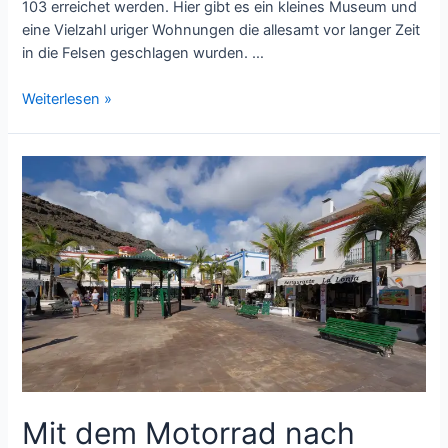
103 erreichet werden. Hier gibt es ein kleines Museum und
eine Vielzahl uriger Wohnungen die allesamt vor langer Zeit
in die Felsen geschlagen wurden. …
Barranco
Weiterlesen »
de
Guayadeque
auf
Gran
Canaria
Mit dem Motorrad nach