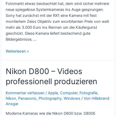
Fotomarkt etwas beobachtet hat, dem sind sicher mehrere
neue spiegellose Systemkameras ins Auge gesprungen.
Sony hat zunächst mit der RX1 eine Kamera mit fest
montiertem Zeiss Objektiv zum exorbitanten Preis von weit
mehr als 3.000 Euro ins Rennen um die Käufergunst
geschickt. Diese Kamera liefert bestechend gute
Bildergebnisse, …
Nikon
Weiterlesen »
DF
–
Nikon D800 – Videos
Systemkamera
mit
professionell produzieren
Vollformatsensor
Kommentar verfassen
/
Apple
,
Computer
,
Fotografie
,
Nikon
,
Panasonic
,
Photography
,
Windows
/ Von
Hillebrand
Ansgar
Moderne Kameras wie die Nikon D800 bzw. D800E