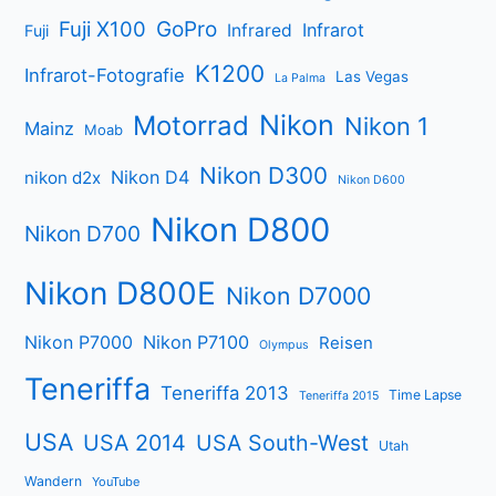
Fuji X100
GoPro
Infrarot
Infrared
Fuji
K1200
Infrarot-Fotografie
Las Vegas
La Palma
Nikon
Motorrad
Nikon 1
Mainz
Moab
Nikon D300
Nikon D4
nikon d2x
Nikon D600
Nikon D800
Nikon D700
Nikon D800E
Nikon D7000
Nikon P7000
Nikon P7100
Reisen
Olympus
Teneriffa
Teneriffa 2013
Time Lapse
Teneriffa 2015
USA
USA 2014
USA South-West
Utah
Wandern
YouTube